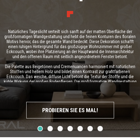
Natürliches Tageslicht verteilt sich sanft auf der matten Oberfläche der
großformatigen Wandgestaltung und hebt die feinen Konturen des floralen
Motivs hervor, das die gesamte Wand bedeckt. Diese Dekoration schafft
einen ruhigen Hintergrund für das großzügige Wohnzimmer mit großer
Eckcouch, wobei ihre Platzierung an der Hauptwand die Innenarchitektur
und den offenen Raum mit seitlich angeordnetem Fenster betont.
Die Palette aus Beigetönen und Cremenuancen harmoniert mit natürlichen
Stoffen und hellem Holz und bildet einen Kontrast zur grafitfarbenen
Eckcouch. Das weiche, diffuse Licht betont die Textur der Stoffe und die
kühle Wirkung der großen Bodenfliesen. Die großformatige Wandgestaltung
verleiht räumliche Tiefe, ohne zu dominieren, weshalb sie sich gut mit
minimalistischen Möbeln und zurückhaltender Dekoration kombinieren
lässt, um Frische und Harmonie im Arrangement zu bewahren.
PROBIEREN SIE ES MAL!