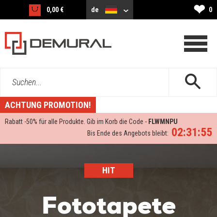
❤
0,00 €
de
0
Suchen...
ACHTUNG PROMOTION!
Rabatt -
50%
für alle Produkte. Gib im Korb die Code -
FLWMNPU
02:31:53
Bis Ende des Angebots bleibt:
HIT
Fototapete