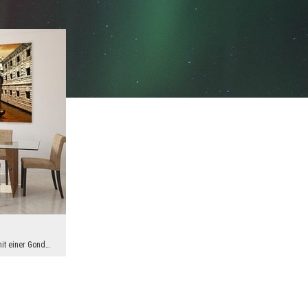
In dieser Stadt kann man sich vor allem mit einer Gondel durch die Kanäle bewegen. Deshalb wenn w...