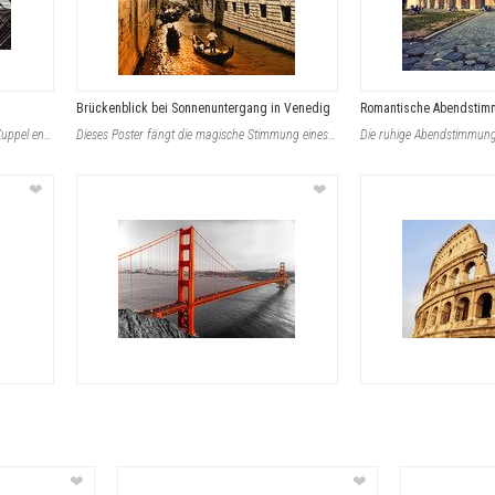
h
Brückenblick bei Sonnenuntergang in Venedig
Romantische Abendsti
Ein imposantes Glasdach in Form einer Kuppel entfaltet hier seine ganze Wirkung.
Dieses Poster fängt die magische Stimmung eines Sonnenuntergangs über den Kan�
❤
❤
❤
❤