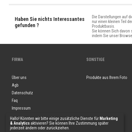
Die Darstellungen auf di
Haben Sie nichts Interessantes
nur einen kleinen Teil de
gefunden ?
Produktbasis.
Sie können Sich davon 
indem Sie unser Browse
FIRMA
SONSTIGE
Über uns
Produkte aus Ihrem Foto
Agb
Datenschutz
Faq
Impressum
Widerrufsbelehrung
Hallo! Könnten wir bitte einige zusätzliche Dienste für
Marketing
& Analytics
aktivieren? Sie können Ihre Zustimmung später
Material Muster
jederzeit ändern oder zurückziehen.