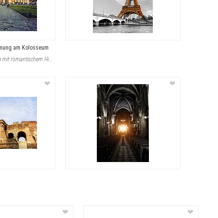
mmung am Kolosseum
Die ruhige Abendstimmung mit romantischem Himmel und verstreuten Wolken verleiht
❤
❤
❤
❤