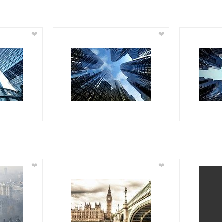
❤
❤
❤
❤