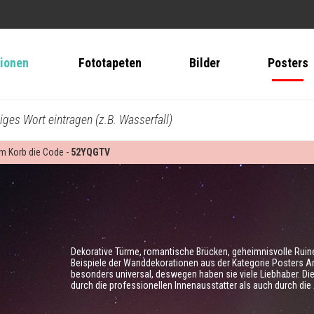
tionen
Fototapeten
Bilder
Posters
biges Wort eintragen (z.B. Wasserfall)
 im Korb die Code -
52YQGTV
Dekorative Türme, romantische Brücken, geheimnisvolle Ruine
Beispiele der Wanddekorationen aus der Kategorie Posters Arc
besonders universal, deswegen haben sie viele Liebhaber. D
durch die professionellen Innenausstatter als auch durch d