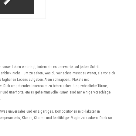
n unser Leben eindringt, indem sie es unerwartet auf jedem Schritt
genblick nicht – um zu sehen, was du wünschst, musst zu weiter, als vor sich
s täglichen Lebens aufgeben, Atem schnappen… Plakate mit
 den Dich umgebenden Innenraum zu beherrschen. Ungewöhnliche Türme,
 und unerhörte, etwas geheimnisvolle Ruinen sind nur einige Vorschläge
.
etwas universales und einzigartiges. Kompositionen mit Plakaten in
Temperaments, Klasse, Charme und feinfühliger Magie zu zaubern. Dank so...