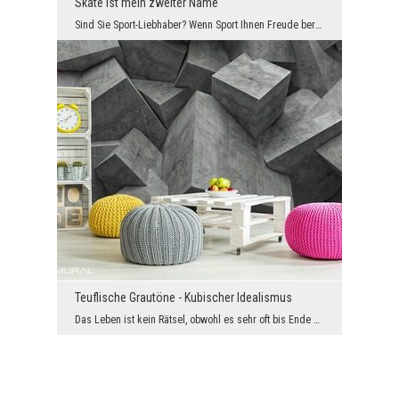
Skate ist mein zweiter Name
Sind Sie Sport-Liebhaber? Wenn Sport Ihnen Freude bereitet und ein Lächeln auf Ihr Gesicht zauber...
Teuflische Grautöne - Kubischer Idealismus
Das Leben ist kein Rätsel, obwohl es sehr oft bis Ende unserer Tage unentdeckt zu sein scheint. W...