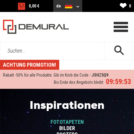
❤
0,00 €
de
0
Suchen...
ACHTUNG PROMOTION!
Rabatt -
50%
für alle Produkte. Gib im Korb die Code -
JSHZ5Q9
09:59:53
Bis Ende des Angebots bleibt:
Inspirationen
FOTOTAPETEN
BILDER