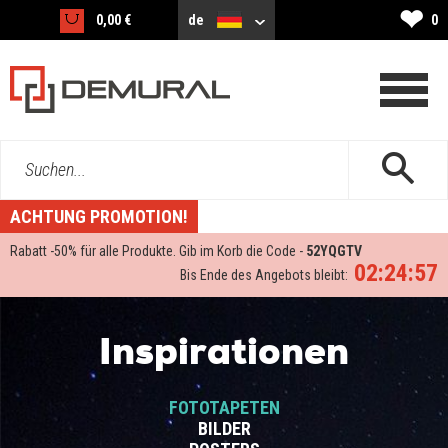
❤
0,00 €
de
0
Suchen...
ACHTUNG PROMOTION!
Rabatt -
50%
für alle Produkte. Gib im Korb die Code -
52YQGTV
02:24:56
Bis Ende des Angebots bleibt:
Inspirationen
FOTOTAPETEN
BILDER