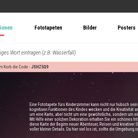
tionen
Fototapeten
Bilder
Posters
biges Wort eintragen (z.B. Wasserfall)
 im Korb die Code -
JSHZ5Q9
Eine Fototapete fürs Kinderzimmer kann nicht nur hübsch sein
kognitiven Funktionen des Kindes wecken und die Kreativität an
um eine Karte, aber nicht um eine gewöhnliche, sondern um ein
Mit Hilfe einer solchen Dekoration erhalten Sie ein schönes Interi
diese Karte der Beginn neuer Abenteuer, Reisen und kreativer S
voller kleiner Details. Da hier viel los ist, sollte die Umgebung re