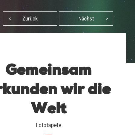
<
Zurück
Nächst
>
Gemeinsam
rkunden wir die
Welt
Fototapete