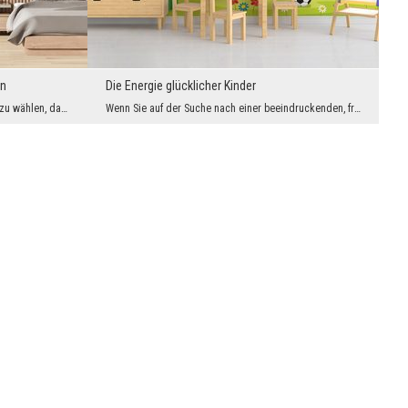
en
Die Energie glücklicher Kinder
Im Schlafzimmer lohnt es sich, ein Dekor zu wählen, das uns effektiv beruhigen, beruhigen und in ...
Wenn Sie auf der Suche nach einer beeindruckenden, fröhlichen Fototapete für das Kinderzimmer Ihr...