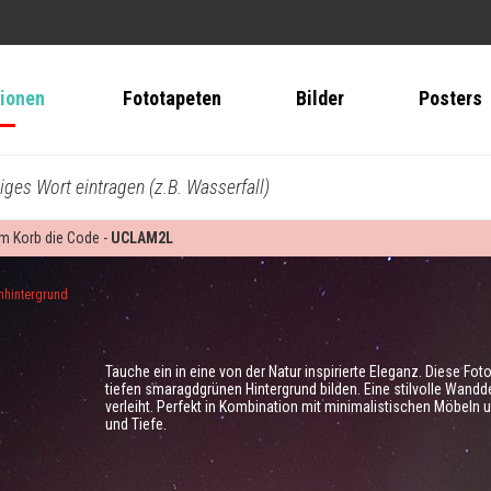
tionen
Fototapeten
Bilder
Posters
biges Wort eintragen (z.B. Wasserfall)
 im Korb die Code -
UCLAM2L
nhintergrund
Tauche ein in eine von der Natur inspirierte Eleganz. Diese Fot
tiefen smaragdgrünen Hintergrund bilden. Eine stilvolle Wand
verleiht. Perfekt in Kombination mit minimalistischen Möbeln
und Tiefe.