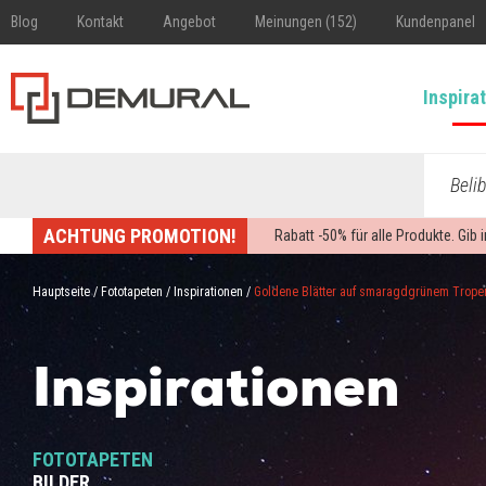
Blog
Kontakt
Angebot
Meinungen (152)
Kundenpanel
Inspira
Beli
ACHTUNG PROMOTION!
Rabatt -
50%
für alle Produkte. Gib
Hauptseite
/
Fototapeten
/
Inspirationen
/
Goldene Blätter auf smaragdgrünem Trope
Inspirationen
FOTOTAPETEN
BILDER