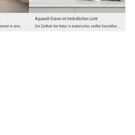
r
Aquarell-Gräser im herbstlichen Licht
Die Energie von Farben und natürlichen Formen in einem einzigen Designelement. Diese Fototapete i...
Die Zartheit der Natur in malerischer, sanfter Darstellung. Die Fototapete zeigt goldene Gräser, ...