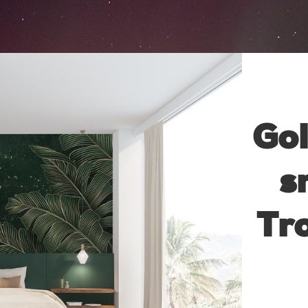
Gol
s
Tr