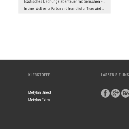
Exotisches Dschungelabenteuer mit tierischen Freunden
In einer Welt voller Farben und freundlicher Tiere wird der Alltag zum Abenteuer. Die Fototapete ...
KLEBSTOFFE
LASSEN SIE UNS
Metylan Direct
Metylan Extra