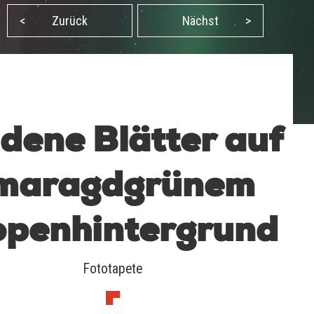
<
Zurück
Nächst
>
dene Blätter auf
maragdgrünem
openhintergrund
Fototapete