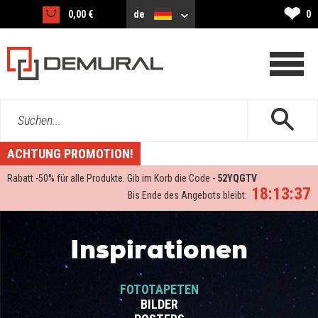
❤
0,00 €
de
0
Suchen...
ACHTUNG PROMOTION!
Rabatt -
50%
für alle Produkte. Gib im Korb die Code -
52YQGTV
18:13:37
Bis Ende des Angebots bleibt:
Inspirationen
FOTOTAPETEN
BILDER