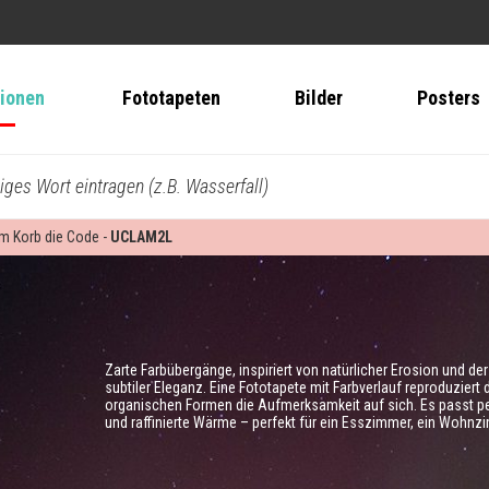
tionen
Fototapeten
Bilder
Posters
biges Wort eintragen (z.B. Wasserfall)
 im Korb die Code -
UCLAM2L
Zarte Farbübergänge, inspiriert von natürlicher Erosion und de
subtiler Eleganz. Eine Fototapete mit Farbverlauf reproduzier
organischen Formen die Aufmerksamkeit auf sich. Es passt per
und raffinierte Wärme – perfekt für ein Esszimmer, ein Wohn