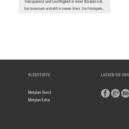
Transparenz und Leichtigkeit in einer floralen Edition
Der Innenraum erstrahlt in neuem Glanz. Die Fototapete mit einem subtilen Motiv aus halbtranspare...
KLEBSTOFFE
LASSEN SIE UNS
Metylan Direct
Metylan Extra