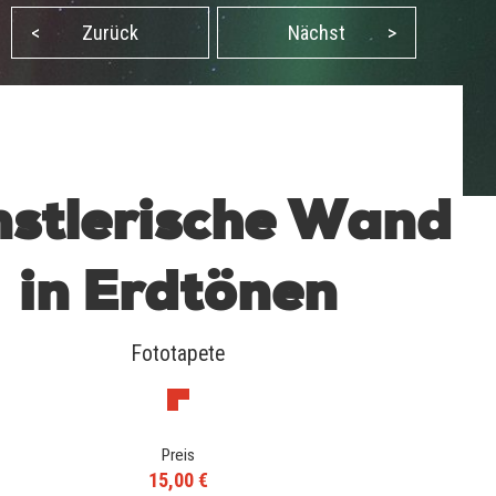
<
Zurück
Nächst
>
stlerische Wand
in Erdtönen
Fototapete
Preis
15,00 €