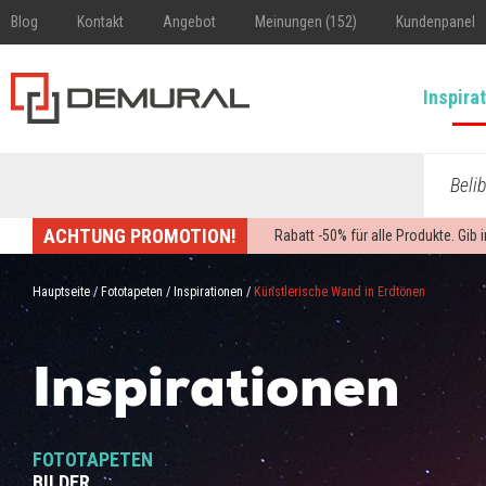
Blog
Kontakt
Angebot
Meinungen (152)
Kundenpanel
Inspira
Beli
ACHTUNG PROMOTION!
Rabatt -
50%
für alle Produkte. Gib
Hauptseite
/
Fototapeten
/
Inspirationen
/
Künstlerische Wand in Erdtönen
Inspirationen
FOTOTAPETEN
BILDER