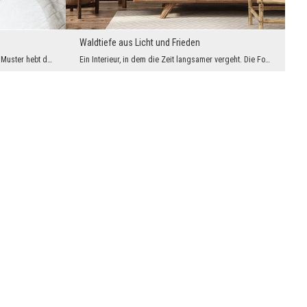
Waldtiefe aus Licht und Frieden
Ein von Architektur und Natur inspiriertes Muster hebt den Innenraum auf ein höheres ästhetisches...
Ein Interieur, in dem die Zeit langsamer vergeht. Die Fototapete entführt Sie in das Herz eines m...