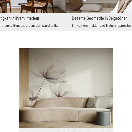
igkeit in Ihrem Interieur
Dezente Geometrie in Beigetönen
Zarte Zweige und bunte Blumen, die an der Wand entlangfließen, bilden eine dezente Dekoration, di...