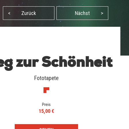
<
Zurück
Nächst
>
g zur Schönheit
Fototapete
Preis
15,00 €