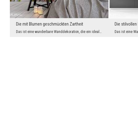
Die mit Blumen geschmückten Zartheit
Die stilvolle
Das ist eine wunderbare Wanddekoration, die ein idealer Schmuck für jeden Raum im Schabby Chic-, ...