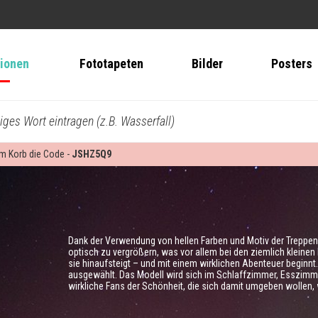
tionen
Fototapeten
Bilder
Posters
biges Wort eintragen (z.B. Wasserfall)
 im Korb die Code -
JSHZ5Q9
Dank der Verwendung von hellen Farben und Motiv der Treppen
optisch zu vergrößern, was vor allem bei den ziemlich kleinen 
sie hinaufsteigt – und mit einem wirklichen Abenteuer beginnt
ausgewählt. Das Modell wird sich im Schlaffzimmer, Esszimm
wirkliche Fans der Schönheit, die sich damit umgeben wollen, w