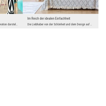
Im Reich der idealen Einfachheit
Mit Stolz wollen wir Ihnen eine Wanddekoration darstellen, für die alle Liebhaber von lustigen, e...
Die Liebhaber von der Schönheit und dem Design auf Weltniveau werden immer häufiger auf Einfachhe...