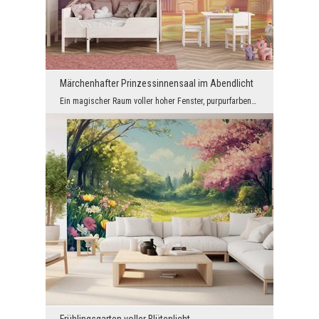
Märchenhafter Prinzessinnensaal im Abendlicht
Ein magischer Raum voller hoher Fenster, purpurfarbener Vorhänge und warmem Licht der untergehend...