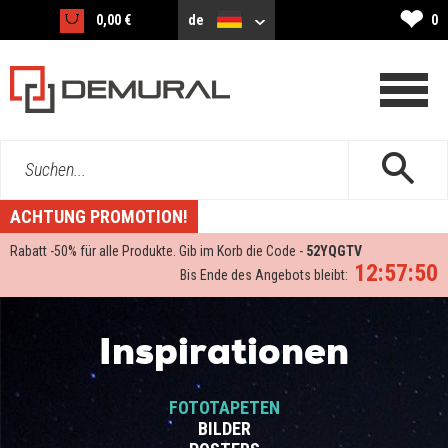
❤
0,00 €
de
0
Suchen...
ACHTUNG PROMOTION!
Rabatt -
50%
für alle Produkte. Gib im Korb die Code -
52YQGTV
12:57:49
Bis Ende des Angebots bleibt:
Inspirationen
FOTOTAPETEN
BILDER