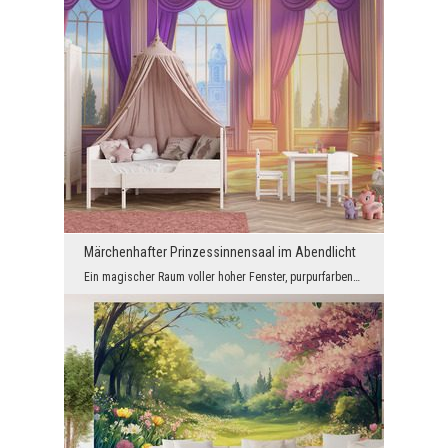
Märchenhafter Prinzessinnensaal im Abendlicht
Ein magischer Raum voller hoher Fenster, purpurfarbener Vorhänge und warmem Licht der untergehend...